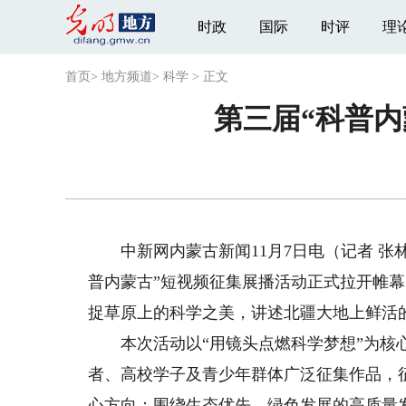
时政
国际
时评
理
首页
>
地方频道
>
科学
>
正文
第三届“科普内
中新网内蒙古新闻11月7日电（记者 张
普内蒙古”短视频征集展播活动正式拉开帷
捉草原上的科学之美，讲述北疆大地上鲜活
本次活动以“用镜头点燃科学梦想”为核心
者、高校学子及青少年群体广泛征集作品，征
心方向：围绕生态优先、绿色发展的高质量