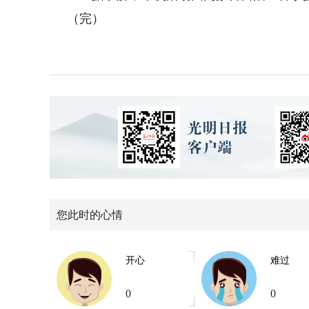
（完）
您此时的心情
开心
难过
0
0