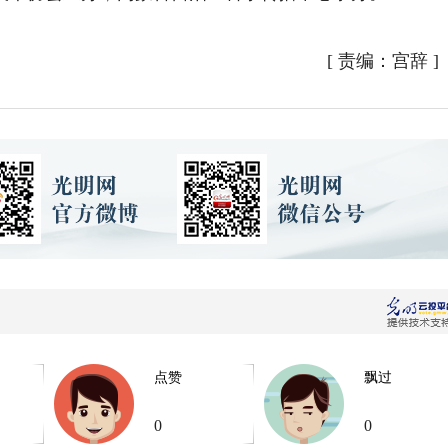
[
责编：宫辞
]
点赞
飘过
0
0