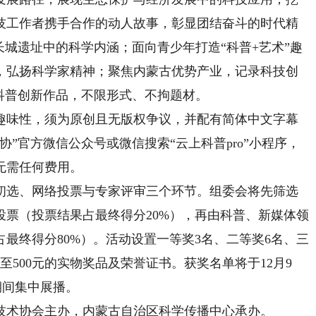
技工作者携手合作的动人故事，彰显团结奋斗的时代精
长城遗址中的科学内涵；面向青少年打造“科普+艺术”趣
，弘扬科学家精神；聚焦内蒙古优势产业，记录科技创
科普创新作品，不限形式、不拘题材。
味性，须为原创且无版权争议，并配有简体中文字幕
”官方微信公众号或微信搜索“云上科普pro”小程序，
无需任何费用。
选、网络投票与专家评审三个环节。组委会将先筛选
投票（投票结果占最终得分20%），再由科普、新媒体领
最终得分80%）。活动设置一等奖3名、二等奖6名、三
元至500元的实物奖品及荣誉证书。获奖名单将于12月9
日期间集中展播。
术协会主办，内蒙古自治区科学传播中心承办。