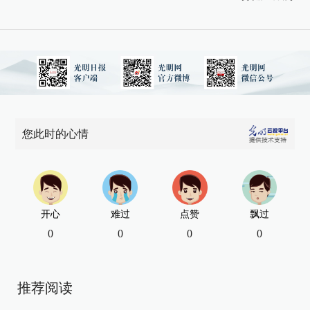
您此时的心情
开心
难过
点赞
飘过
0
0
0
0
推荐阅读