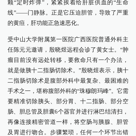
颗“定时炸弹”，紧紧挨着给肝脏供血的“生命
线”——门静脉。正是它压迫胆管，导致了严重
的黄疸，肝功能正急速恶化。
受中山大学附属第一医院广西医院普通外科主
任陈元元邀请，殷晓煜远程会诊了黄女士。“肿
瘤目前没有远处转移，要救命只有一个办法，
就是做胰十二指肠切除术。”殷晓煜表示，胰十
二指肠切除术是腹部外科中最复杂、最困难的
手术之一，堪称腹部外科的“珠穆朗玛峰”。它需
要精准切除胰头、部分胃、十二指肠、部分空
肠、胆总管及胆囊6个器官并进行淋巴结清扫，
再像连接精密管道一样，将空肠与胰腺、胆管
及胃进行吻合。步骤繁琐，任何一个环节出错