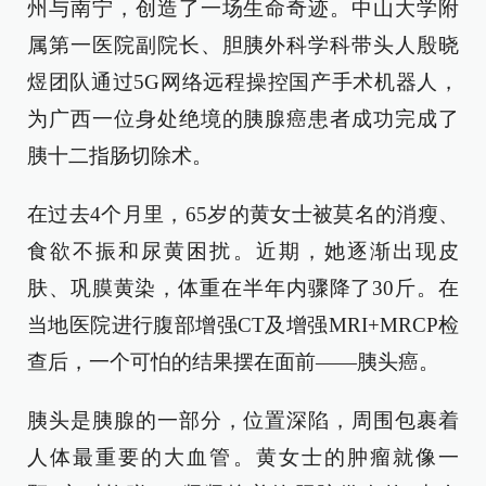
州与南宁，创造了一场生命奇迹。中山大学附
属第一医院副院长、胆胰外科学科带头人殷晓
煜团队通过5G网络远程操控国产手术机器人，
为广西一位身处绝境的胰腺癌患者成功完成了
胰十二指肠切除术。
在过去4个月里，65岁的黄女士被莫名的消瘦、
食欲不振和尿黄困扰。近期，她逐渐出现皮
肤、巩膜黄染，体重在半年内骤降了30斤。在
当地医院进行腹部增强CT及增强MRI+MRCP检
查后，一个可怕的结果摆在面前——胰头癌。
胰头是胰腺的一部分，位置深陷，周围包裹着
人体最重要的大血管。黄女士的肿瘤就像一