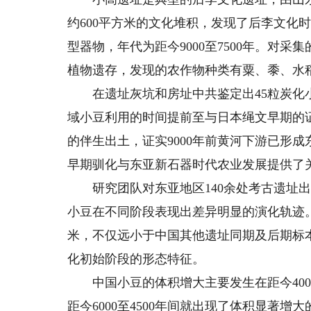
约600平方米的文化堆积，发现了后李文化
型器物，年代为距今9000至7500年。对采
植物遗存，发现的农作物种类有粟、黍、水
在遗址灰坑和房址中共鉴定出45粒炭化小
域小豆利用的时间提前至与日本绳文早期的
的伴生出土，证实9000年前黄河下游已形成
早期驯化与东亚新石器时代农业发展提供了
研究团队对东亚地区140余处考古遗址出
小豆在不同阶段表现出差异明显的演化轨迹。
米，不仅远小于中国其他遗址同期及后期标
化初始阶段的形态特征。
中国小豆的体积增大主要发生在距今4000
距今6000至4500年间就出现了体积显著