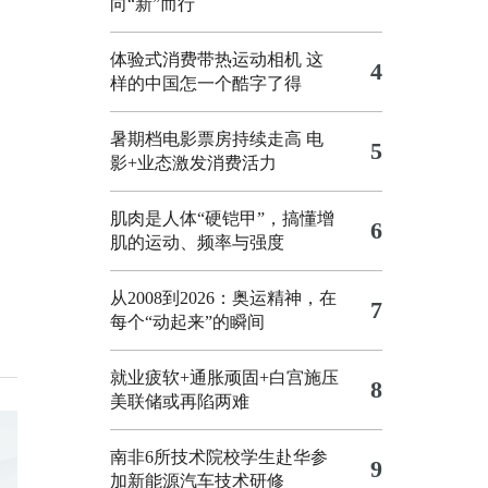
向“新”而行
体验式消费带热运动相机
这
4
样的中国怎一个酷字了得
暑期档电影票房持续走高 电
5
影+业态激发消费活力
肌肉是人体“硬铠甲”，搞懂增
6
肌的运动、频率与强度
从2008到2026：奥运精神，在
7
每个“动起来”的瞬间
就业疲软+通胀顽固+白宫施压
8
美联储或再陷两难
南非6所技术院校学生赴华参
9
加新能源汽车技术研修