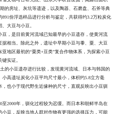
时期的房址、灰坑等遗迹，以及陶器、石磨盘、石斧等典
集的891份浮选样品进行分析与鉴定，共获得约3.2万粒炭化
稻、大豆与小豆。
豆，是目前黄河流域已知最早的小豆遗存，使黄河流
证据相当。除此之外，遗址中早期小豆与黍、粟、大豆
东亚地区最初的“粟类+豆类”复合作物体系，为探索小豆
关键实证。
土的小豆遗存进行比较，发现黄河流域、日本与韩国的
小高遗址炭化小豆平均尺寸最小，体积约5.8立方毫
本，也小于现代野生近缘种的尺寸，直观反映出小豆驯
至2000年，驯化过程较为迟缓。而日本和朝鲜半岛在
增大的小豆，反映当地人群对作物有更强的选择压力，可能