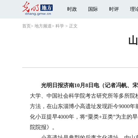
时政
国际
时评
理
首页
>
地方频道
>
科学
>
正文
山
光明日报济南10月8日电（记者冯帆、宋
大学、中国社会科学院考古研究所等多所院校
方法，在山东淄博小高遗址发现距今9000
化小豆提早4000年，将“粟类+豆类”为主
院院报》。
小高遗址是典型的后李文化遗址，由山东