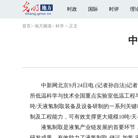
时政
国际
时评
理
首页
>
地方频道
>
科学
>
正文
中
中新网北京9月24日电 (记者孙自法)记者
所低温科学与技术全国重点实验室低温工程
吨/天液氢制取装备及设备研制的一系列关
制及工程能力，可有效支撑更大规模10吨/天-
液氢制取是液氢产业链发展的首要环节，
研发成果，有效助力了液氢制取-储运-加氢