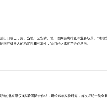
后出口瑞士，用于当地厂区安防、地下管网隐患排查等业务场景。“核电
证国产机器人的稳定性和可靠性，我们已达成扩产合作意向。
领衔的北京谱仪Ⅲ实验国际合作组，历经15年实验研究，首次证明一类全