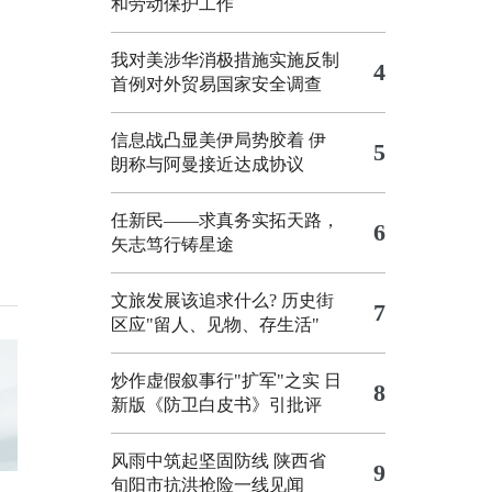
和劳动保护工作
我对美涉华消极措施实施反制
4
首例对外贸易国家安全调查
信息战凸显美伊局势胶着
伊
5
朗称与阿曼接近达成协议
任新民——求真务实拓天路，
6
矢志笃行铸星途
文旅发展该追求什么?
历史街
7
区应"留人、见物、存生活"
炒作虚假叙事行"扩军"之实
日
8
新版《防卫白皮书》引批评
风雨中筑起坚固防线 陕西省
9
旬阳市抗洪抢险一线见闻