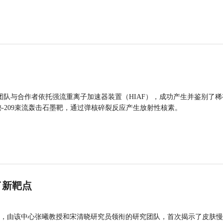
团队与合作者依托强流重离子加速器装置（HIAF），成功产生并鉴别了稀
的铋-209束流轰击石墨靶，通过弹核碎裂反应产生放射性核素。
了新靶点
，由该中心张曦教授和宋清晓研究员领衔的研究团队，首次揭示了皮肤慢