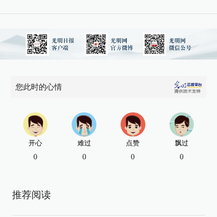
您此时的心情
开心
难过
点赞
飘过
0
0
0
0
推荐阅读