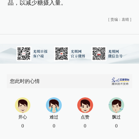
品，以减少糖摄入量。
[
责编：袁晴
]
您此时的心情
开心
难过
点赞
飘过
0
0
0
0