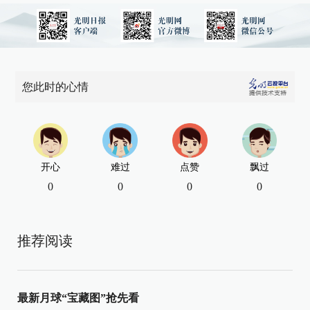
您此时的心情
开心
难过
点赞
飘过
0
0
0
0
推荐阅读
最新月球“宝藏图”抢先看