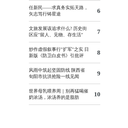
任新民——求真务实拓天路，
6
矢志笃行铸星途
文旅发展该追求什么?
历史街
7
区应"留人、见物、存生活"
炒作虚假叙事行"扩军"之实
日
8
新版《防卫白皮书》引批评
风雨中筑起坚固防线 陕西省
9
旬阳市抗洪抢险一线见闻
世界母乳喂养周｜别再猛喝催
10
奶浓汤，浓汤养的是脂肪