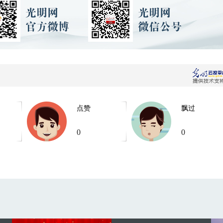
点赞
飘过
0
0