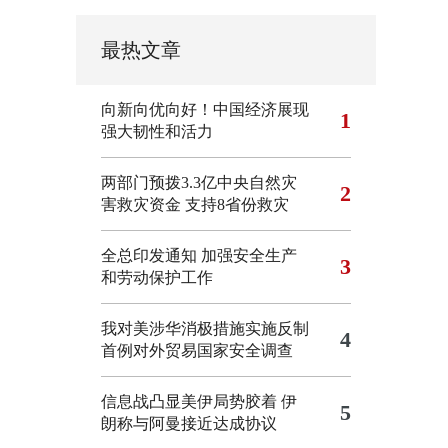
最热文章
向新向优向好！中国经济展现
1
强大韧性和活力
两部门预拨3.3亿中央自然灾
2
害救灾资金 支持8省份救灾
全总印发通知 加强安全生产
3
和劳动保护工作
我对美涉华消极措施实施反制
4
首例对外贸易国家安全调查
信息战凸显美伊局势胶着
伊
5
朗称与阿曼接近达成协议