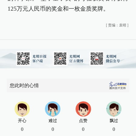
125万元人民币的奖金和一枚金质奖牌。
[
责编：袁晴
]
您此时的心情
开心
难过
点赞
飘过
0
0
0
0