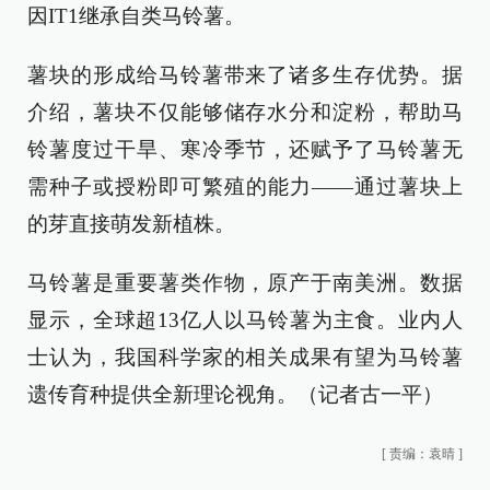
因IT1继承自类马铃薯。
薯块的形成给马铃薯带来了诸多生存优势。据
介绍，薯块不仅能够储存水分和淀粉，帮助马
铃薯度过干旱、寒冷季节，还赋予了马铃薯无
需种子或授粉即可繁殖的能力——通过薯块上
的芽直接萌发新植株。
马铃薯是重要薯类作物，原产于南美洲。数据
显示，全球超13亿人以马铃薯为主食。业内人
士认为，我国科学家的相关成果有望为马铃薯
遗传育种提供全新理论视角。（记者古一平）
[
责编：袁晴
]