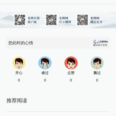
您此时的心情
开心
难过
点赞
飘过
0
0
0
0
推荐阅读