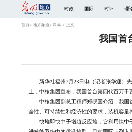
时政
国际
时评
理
首页
>
地方频道
>
科学
>
正文
我国首
新华社福州7月23日电（记者张华迎）先
上，中核集团宣布，我国首台第四代百万千瓦商
中核集团副总工程师郑砚国介绍，我国首
全性、可持续性和经济性的要求，装机容量将
快堆即快中子增殖反应堆，它利用快中子
进核能系统中的优选堆型。目前国际上列入