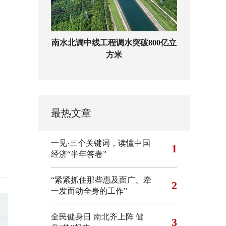
南水北调中线工程调水突破800亿立
方米
最热文章
一见·三个关键词，读懂中国
1
经济“半年答卷”
“紧紧抓住那些惠及面广、牵
2
一发而动全身的工作”
全民健身日 南北齐上阵 健
3