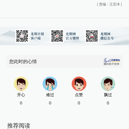
[
责编：王宏泽
]
您此时的心情
开心
难过
点赞
飘过
0
0
0
0
推荐阅读