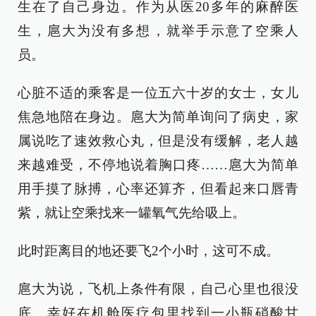
生在了自己身边。作为从医20多年的麻醉医
生，扈大为没有多想，就举手示意了空乘人
员。
心脏不适的乘客是一位五六十岁的女士，女儿
焦急地陪在身边。扈大为简单询问了病史，家
属说吃了速效救心丸，但是没有缓解，老人越
来越难受，不停地说着胸口疼……扈大为简单
用手摸了脉搏，心率还算齐，但看起来口唇青
紫，就让空乘找来一罐氧气先给吸上。
此时距离目的地还要飞2个小时，这可不成。
扈大为说，飞机上条件有限，自己心里也很没
底。幸好在机舱医疗包里找到一小瓶硝酸甘