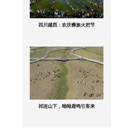
四川越西：欢庆彝族火把节
祁连山下，呦呦鹿鸣引客来