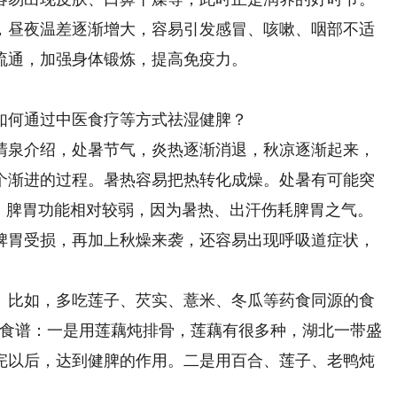
，昼夜温差逐渐增大，容易引发感冒、咳嗽、咽部不适
流通，加强身体锻炼，提高免疫力。
何通过中医食疗等方式祛湿健脾？
泉介绍，处暑节气，炎热逐渐消退，秋凉逐渐起来，
个渐进的过程。暑热容易把热转化成燥。处暑有可能突
中，脾胃功能相对较弱，因为暑热、出汗伤耗脾胃之气。
脾胃受损，再加上秋燥来袭，还容易出现呼吸道症状，
比如，多吃莲子、芡实、薏米、冬瓜等药食同源的食
个食谱：一是用莲藕炖排骨，莲藕有很多种，湖北一带盛
完以后，达到健脾的作用。二是用百合、莲子、老鸭炖