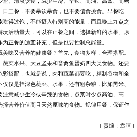
少盐、清淡饮食，减少生冷、辛辣、高油、高盐、高糖
一日三餐，不要暴饮暴食，也不要偏食挑食。早餐吃
能吃得过饱，不能摄入特别高的能量，而且晚上九点之
游玩活动量大，可以在正餐之间，选择新鲜的水果、原
作为正餐的适宜补充，但是也要控制总能量。
美味又营养的健康餐？首先，食物多样，合理搭配。
豆、蔬菜水果、大豆坚果和畜禽鱼蛋奶四大类食物。还要
色彩搭配，也就是说，肉和蔬菜都要吃，精制谷物和全
不仅仅是指深色蔬菜、水果，还有粗杂粮，比如黑米、
要注意减少生冷或辛辣的食物，点菜时少点高油、高
选择营养价值高且天然原味的食物。规律用餐，保证作
[
责编：袁晴
]