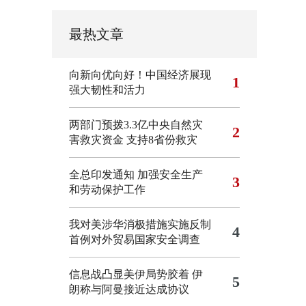
最热文章
向新向优向好！中国经济展现
1
强大韧性和活力
两部门预拨3.3亿中央自然灾
2
害救灾资金 支持8省份救灾
全总印发通知 加强安全生产
3
和劳动保护工作
我对美涉华消极措施实施反制
4
首例对外贸易国家安全调查
信息战凸显美伊局势胶着
伊
5
朗称与阿曼接近达成协议