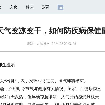
论
文化
科技
教育
天气变凉变干，如何防疾病保健
来源：
人民日报
2024-08-22 08:29
养生提示
为“出暑”，表示炎热即将过去、暑气即将结束。
会，介绍时令节气与健康有关情况。国家卫生健康委宣
虽然白天炎热，但早晚凉意渐浓，人们开始感受到秋天
容易出现皮肤、口鼻干燥等，此时正是润养的好时节。