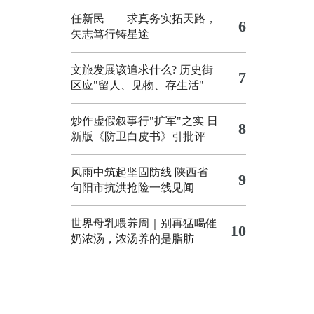
任新民——求真务实拓天路，
6
矢志笃行铸星途
文旅发展该追求什么?
历史街
7
区应"留人、见物、存生活"
炒作虚假叙事行"扩军"之实
日
8
新版《防卫白皮书》引批评
风雨中筑起坚固防线 陕西省
9
旬阳市抗洪抢险一线见闻
世界母乳喂养周｜别再猛喝催
10
奶浓汤，浓汤养的是脂肪