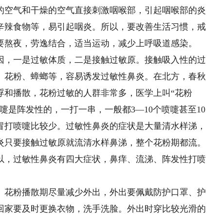
的空气和干燥的空气直接刺激咽喉部，引起咽喉部的炎
辛辣食物等，易引起咽炎。所以，要改善生活习惯，戒
要熬夜，劳逸结合，适当运动，减少上呼吸道感染。
，一是过敏体质，二是接触过敏原。接触吸入性的过
、花粉、蟑螂等，容易诱发过敏性鼻炎。在北方，春秋
浮和播散，花粉过敏的人群非常多，医学上叫“花粉
嚏是阵发性的，一打一串，一般都3—10个喷嚏甚至10
冒打喷嚏比较少。过敏性鼻炎的症状是大量清水样涕，
鼻炎只要接触过敏原就流清水样鼻涕，整个花粉期都流。
以，过敏性鼻炎有四大症状，鼻痒、流涕、阵发性打喷
花粉播散期尽量减少外出，外出要佩戴防护口罩、护
回家要及时更换衣物，洗手洗脸。外出时穿比较光滑的