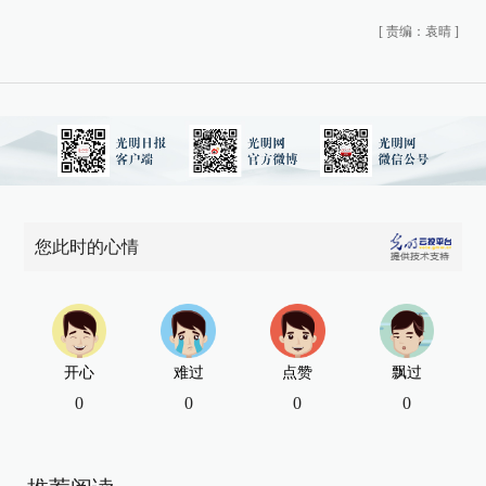
[
责编：袁晴
]
您此时的心情
开心
难过
点赞
飘过
0
0
0
0