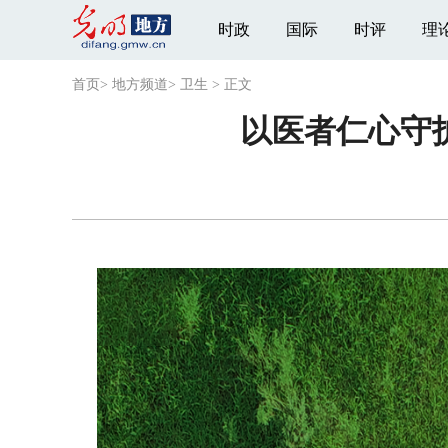
时政
国际
时评
理
首页
>
地方频道
>
卫生
>
正文
以医者仁心守