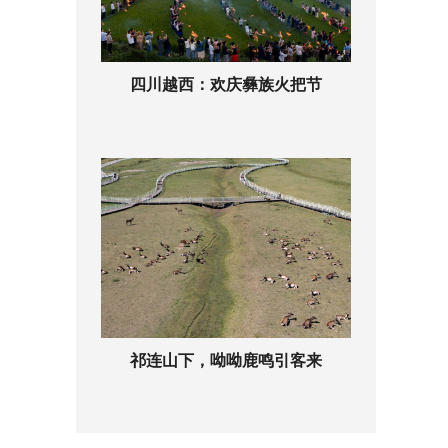
四川越西：欢庆彝族火把节
祁连山下，呦呦鹿鸣引客来