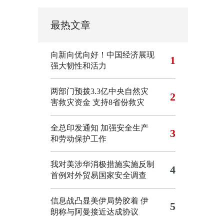
最热文章
向新向优向好！中国经济展现
1
强大韧性和活力
两部门预拨3.3亿中央自然灾
2
害救灾资金 支持8省份救灾
全总印发通知 加强安全生产
3
和劳动保护工作
我对美涉华消极措施实施反制
4
首例对外贸易国家安全调查
信息战凸显美伊局势胶着
伊
5
朗称与阿曼接近达成协议