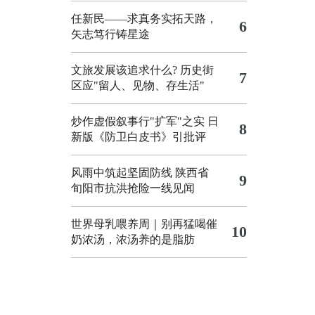
任新民——求真务实拓天路，
6
矢志笃行铸星途
文旅发展该追求什么?
历史街
7
区应"留人、见物、存生活"
炒作虚假叙事行"扩军"之实
日
8
新版《防卫白皮书》引批评
风雨中筑起坚固防线 陕西省
9
旬阳市抗洪抢险一线见闻
世界母乳喂养周｜别再猛喝催
10
奶浓汤，浓汤养的是脂肪