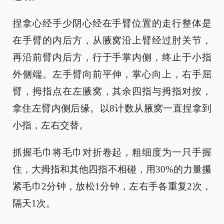
捏拿心经手少阴心经在手臂位置的走行整体是
在手臂的内后方，从腋窝沿上臂经过肘关节，
再沿前臂内后方，行于手掌内侧，终止于小指
外侧端。左手臂向前平伸，掌心向上，右手屈
臂，拇指点在左腋窝，其余四指与拇指对按，
拿住左臂内侧后缘。以8计数从腋窝一直捏拿到
小指，左右交替。
抓握毛巾将毛巾对折卷起，粗细度为一只手握
住，大拇指和其他四指不相碰，用30%的力量攥
紧毛巾2分钟，放松1分钟，左右手各重复2次，
隔天1次。