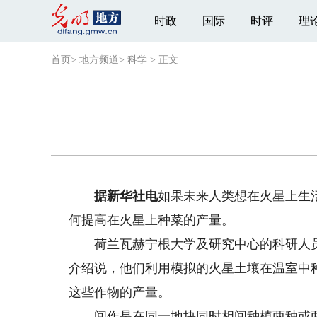
时政
国际
时评
理
首页
>
地方频道
>
科学
>
正文
据新华社电
如果未来人类想在火星上生
何提高在火星上种菜的产量。
荷兰瓦赫宁根大学及研究中心的科研人员
介绍说，他们利用模拟的火星土壤在温室中
这些作物的产量。
间作是在同一地块同时相间种植两种或两