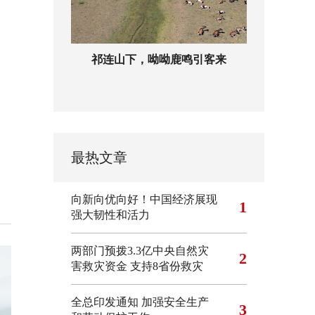
祁连山下，呦呦鹿鸣引客来
最热文章
向新向优向好！中国经济展现
1
强大韧性和活力
两部门预拨3.3亿中央自然灾
2
害救灾资金 支持8省份救灾
全总印发通知 加强安全生产
3