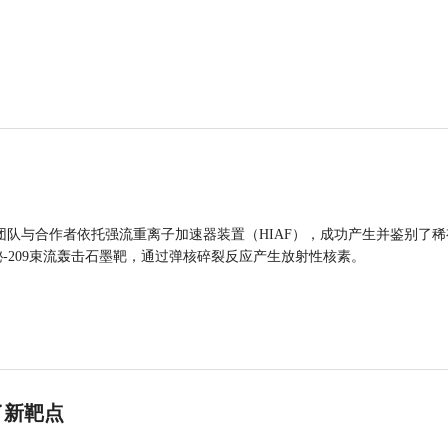
团队与合作者依托强流重离子加速器装置（HIAF），成功产生并鉴别了稀
的铋-209束流轰击石墨靶，通过弹核碎裂反应产生放射性核素。
了新靶点