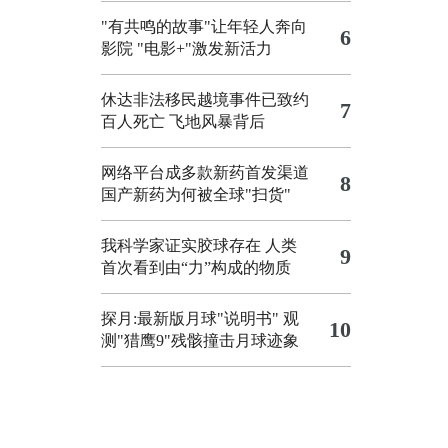
"有共鸣的故事"让年轻人奔向
6
影院
"电影+"激发新活力
休达非法移民越境事件已致约
7
百人死亡
飞地风暴背后
网络平台成多款新药首发渠道
8
国产新药为何被全球"扫货"
我科学家证实胶球存在 人类
9
首次看到由“力”构成的物质
探月:最新版月球"说明书"
观
10
测"猎鹰9"残骸撞击月球迹象