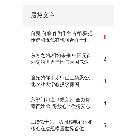
最热文章
向新,向前
作为千年古都,要把
1
传统和现代有机融合在一起
东方之约,相约未来 中国元首
2
外交的世界情怀与大国气派
追光的你｜太行山上新愚公河
3
北农业大学教授李保国
六部门印发《规划》 全力保
4
障百姓"吃得放心""住得安心"
1.25亿千瓦！我国核电在运和
5
核准在建规模居世界首位