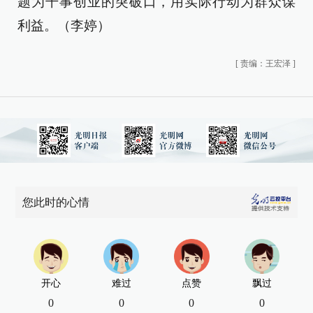
题为干事创业的突破口，用实际行动为群众谋
利益。（李婷）
[
责编：王宏泽
]
您此时的心情
开心
难过
点赞
飘过
0
0
0
0