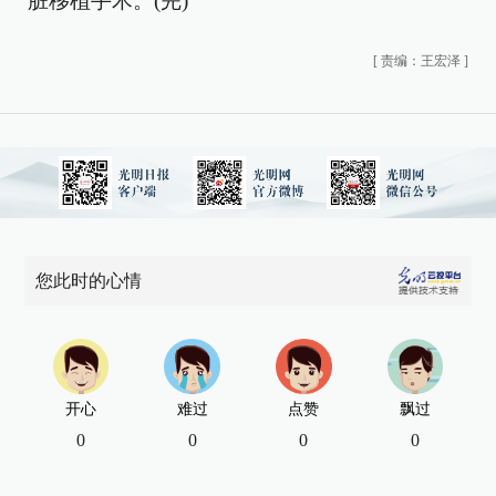
脏移植手术。(完)
[
责编：王宏泽
]
您此时的心情
开心
难过
点赞
飘过
0
0
0
0