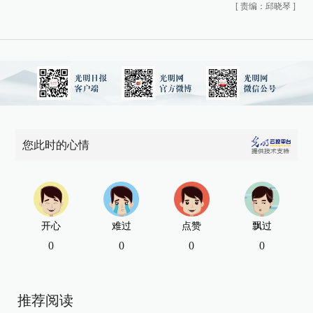
[
责编：邱晓琴
]
您此时的心情
开心
难过
点赞
飘过
0
0
0
0
推荐阅读