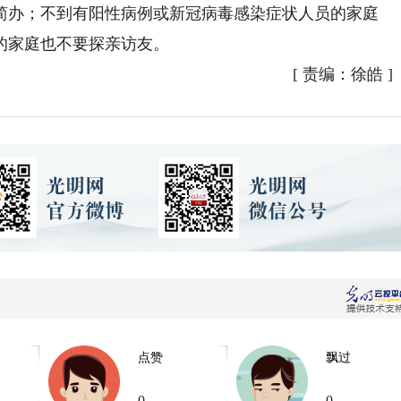
简办；不到有阳性病例或新冠病毒感染症状人员的家庭
的家庭也不要探亲访友。
[
责编：徐皓
]
点赞
飘过
0
0