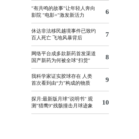
"有共鸣的故事"让年轻人奔向
6
影院
"电影+"激发新活力
休达非法移民越境事件已致约
7
百人死亡
飞地风暴背后
网络平台成多款新药首发渠道
8
国产新药为何被全球"扫货"
我科学家证实胶球存在 人类
9
首次看到由“力”构成的物质
探月:最新版月球"说明书"
观
10
测"猎鹰9"残骸撞击月球迹象