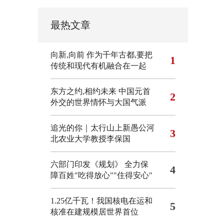
最热文章
向新,向前
作为千年古都,要把
1
传统和现代有机融合在一起
东方之约,相约未来 中国元首
2
外交的世界情怀与大国气派
追光的你｜太行山上新愚公河
3
北农业大学教授李保国
六部门印发《规划》 全力保
4
障百姓"吃得放心""住得安心"
1.25亿千瓦！我国核电在运和
5
核准在建规模居世界首位