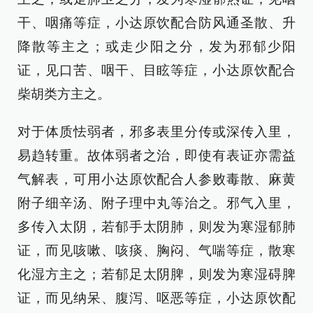
干、咽痛等症，小达原饮配合防风通圣散、升
降散等主之；或走少阳之分，发为邪郁少阳
证，见口苦、咽干、目眩等症，小达原饮配合
柴胡类方主之。
对于体质怯弱者，邪多表里分传或深传入里，
易趋转重。故体弱者之治，即使有表证亦需益
气解表，可用小达原饮配合人参败毒散、麻黄
附子细辛汤、附子理中丸等治之。邪气入里，
多传入太阴，若郁手太阴肺，则发为寒湿郁肺
证，而见咳嗽、咳痰、胸闷、气喘等症，散寒
化湿方主之；若郁足太阴脾，则发为寒湿碍脾
证，而见纳呆、腹泻、呕恶等症，小达原饮配