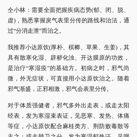
仝小林：需要全面把握疾病态势(郁、闭、脱、
虚)，熟悉掌握戾气表里分传的路线和治法，通
过“分消走泄”而治之。
我推荐小达原饮(厚朴、槟榔、草果、生姜)，其
具有散寒化湿、辟秽化浊、开达膜原的功效，
是治疗“寒湿疫”的基础方。初病之时，邪气尚
微，外无症状，可直接用小达原饮治之。随着
邪气渐盛，正邪相激，邪气会表里分传。
对于体质强健者，邪气多外出走表，或走太阳
经表，发为寒湿束表证，见恶寒、发热、体痛
等症，小达原饮配合麻桂类方、荆防败毒散等
主之；或走肺卫之分，发为寒湿郁热证，见咽