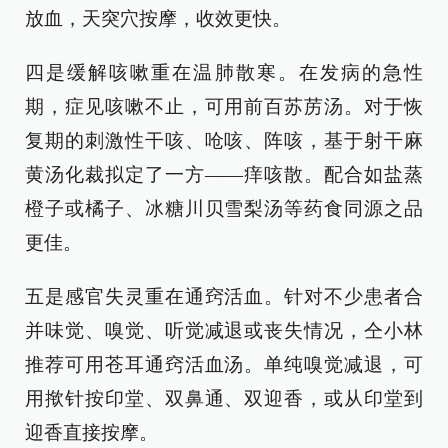
放血，天突穴按摩，收效更快。
四是缓解咳嗽重在温肺散寒。在发病的急性
期，症见咳嗽不止，可用前百苏苈汤。对于恢
复期的刺激性干咳、呛咳、阵咳，基于射干麻
黄汤化裁拟定了一方——痒咳散。配合如盐蒸
橙子或橘子、冰糖川贝雪梨汤等药食同源之品
更佳。
五是感官失灵重在通窍活血。针对不少患者合
并味觉、嗅觉、听觉减退或丧失情况，仝小林
推荐可用苍耳通窍活血汤。单纯嗅觉减退，可
用揿针按印堂、双鼻通、双迎香，或从印堂到
迎香直接按摩。