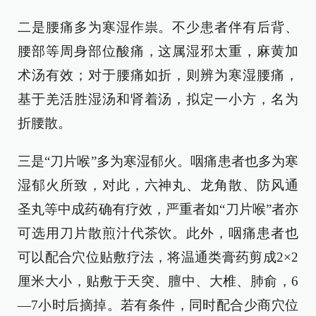
二是腰痛多为寒湿作祟。不少患者伴有后背、
腰部等周身部位酸痛，这属湿邪太重，麻黄加
术汤有效；对于腰痛如折，则辨为寒湿腰痛，
基于羌活胜湿汤和肾着汤，拟定一小方，名为
折腰散。
三是“刀片喉”多为寒湿郁火。咽痛患者也多为寒
湿郁火所致，对此，六神丸、龙角散、防风通
圣丸等中成药确有疗效，严重者如“刀片喉”者亦
可选用刀片散煎汁代茶饮。此外，咽痛患者也
可以配合穴位贴敷疗法，将温通类膏药剪成2×2
厘米大小，贴敷于天突、膻中、大椎、肺俞，6
—7小时后摘掉。若有条件，同时配合少商穴位