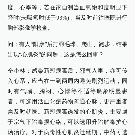
度、心率等，若在家自测当血氧饱和度明显下
降时(未吸氧时低于93%)，当及时前往医院进行
胸部影像学检查。
问：有人“阳康”后打羽毛球、爬山、跑步，结果
出现“心肌炎”的问题，这是怎么回事？
仝小林：感染新冠病毒后，邪气入里，亦可传
入心系，应当在一到两周内避免剧烈运动，同
时有气喘、胸闷、心悸等不适等瘀象明显患
者，可选用活血化瘀药物疏通心脉，更严重者
需及时就医。新冠病毒诱发的心肌炎，主要属
于宗气下陷毒损心络，可以选用升陷解毒护心
汤治疗。对于病毒性心肌炎迁延期，中药可选