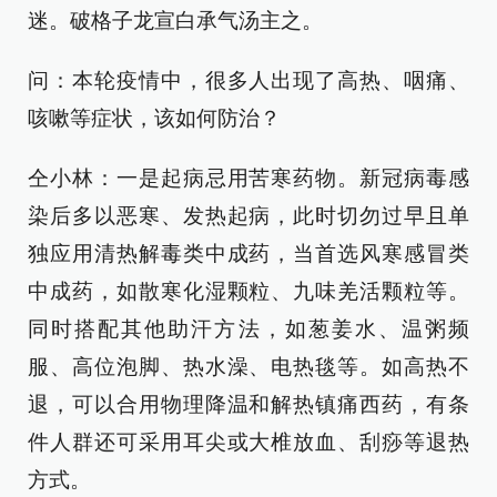
迷。破格子龙宣白承气汤主之。
问：本轮疫情中，很多人出现了高热、咽痛、
咳嗽等症状，该如何防治？
仝小林：一是起病忌用苦寒药物。新冠病毒感
染后多以恶寒、发热起病，此时切勿过早且单
独应用清热解毒类中成药，当首选风寒感冒类
中成药，如散寒化湿颗粒、九味羌活颗粒等。
同时搭配其他助汗方法，如葱姜水、温粥频
服、高位泡脚、热水澡、电热毯等。如高热不
退，可以合用物理降温和解热镇痛西药，有条
件人群还可采用耳尖或大椎放血、刮痧等退热
方式。