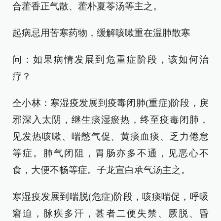
合藿香正气散、藿朴夏苓汤等主之。
起病忌用苦寒药物，缓解咳嗽重在温肺散寒
问：如果病情发展到危重症阶段，该如何治
疗？
仝小林：寒湿疫发展到疫毒闭肺(重症)阶段，戾
邪深入太阴，继生痰湿瘀热，终至疫毒闭肺，
见发热咳嗽、喘憋气促、黄痰血痰、乏力倦怠
等症。肺气闭阻，胃肠亦多不通，见恶心不
食，大便不畅等症。子龙宣白承气汤主之。
寒湿疫发展到喘脱(危症)阶段，咳痰喘促，呼吸
窘迫，脉疾多汗，甚者二便失禁、厥脱、昏