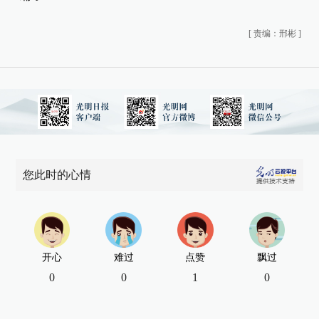
[
责编：邢彬
]
您此时的心情
开心
难过
点赞
飘过
0
0
1
0