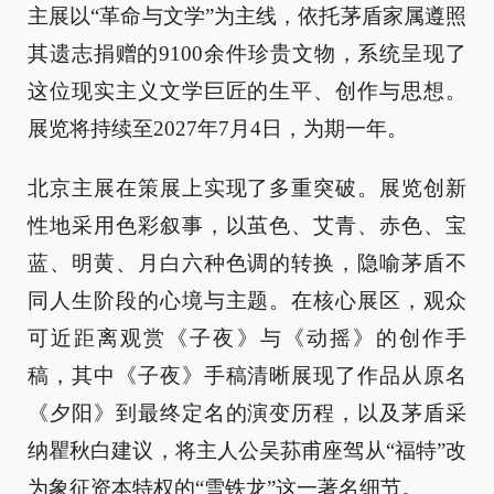
主展以“革命与文学”为主线，依托茅盾家属遵照
其遗志捐赠的9100余件珍贵文物，系统呈现了
这位现实主义文学巨匠的生平、创作与思想。
展览将持续至2027年7月4日，为期一年。
北京主展在策展上实现了多重突破。展览创新
性地采用色彩叙事，以茧色、艾青、赤色、宝
蓝、明黄、月白六种色调的转换，隐喻茅盾不
同人生阶段的心境与主题。在核心展区，观众
可近距离观赏《子夜》与《动摇》的创作手
稿，其中《子夜》手稿清晰展现了作品从原名
《夕阳》到最终定名的演变历程，以及茅盾采
纳瞿秋白建议，将主人公吴荪甫座驾从“福特”改
为象征资本特权的“雪铁龙”这一著名细节。