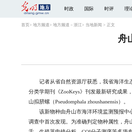
时政
国际
时评
理
首页
>
地方频道
>
地方频道－浙江
>
当地新闻
>
正文
舟
记者从省自然资源厅获悉，我省海洋生态
分类学期刊《ZooKeys》刊发最新研究
山拟脐螺（Pseudomphala zhoushanensis）。
该新物种由舟山市海洋环境监测预报中心生
调查中首次发现。为准确判定物种属性，舟
舌、生殖器电镜分析、COI分子测序等多项