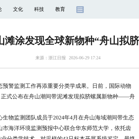
论
文化
科技
教育
山滩涂发现全球新物种“舟山拟脐
来源：
浙江日报
2026-06-29 17:24
预警监测工作再添重要分类学成果。日前，国际动物
成果，正式公布在舟山潮间带泥滩发现拟脐螺属新物种——舟
物监测团队成员于2024年4月在舟山海域潮间带生态
山市海洋环境监测预报中心联合华东师范大学，依托齿
专业分类学技术，对采样的43只标本开展系统鉴定，最终