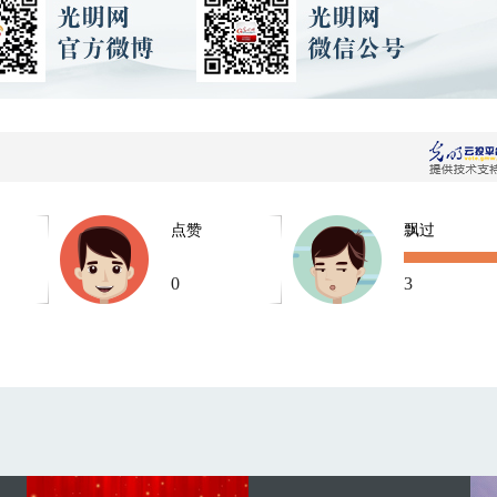
点赞
飘过
0
3