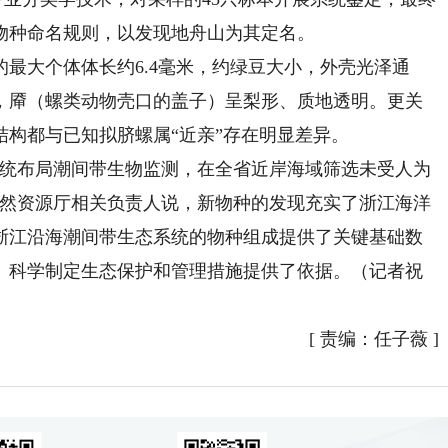
物种命名规则，以发现地舟山为其定名。
大个体体长约6.4毫米，约绿豆大小，外壳光泽通
，厣（螺类动物壳口的盖子）呈梨形、质地透明。更关
构都与已知拟脐螺属“近亲”存在明显差异。
统布局潮间带生物监测，在全省近岸海域筛选未受人为
自然资源厅相关负责人说，新物种的发现充实了浙江海洋
浙江沿海潮间带生态系统的物种组成提供了关键基础数
、科学制定生态保护和管理措施提供了依据。（记者祝
[
责编：任子薇
]