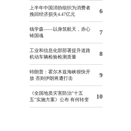
上半年中国消协组织为消费者
6
挽回经济损失4.47亿元
钱学森——以身筑航天，赤心
7
铸国魂
工业和信息化部部署提升道路
8
机动车辆检验检测质量
特朗普：霍尔木兹海峡很快开
9
放 否则伊朗将遭打击
《全国地质灾害防治"十五
10
五"实施方案》公布 有何转变