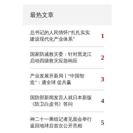
最热文章
总书记的人民情怀|“扎扎实实
1
建设现代化产业体系”
国家防减救灾委：针对黑龙江
2
启动四级救灾应急响应
产业发展开新局丨“中国智
3
造”：通全球 促共赢
国防部新闻发言人就日本新版
4
《防卫白皮书》答问
神二十一乘组记者见面会举行
5
返回地球后首次公开亮相