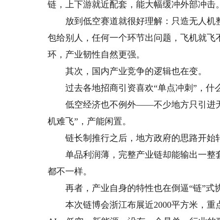
链，上下游就近配套，能大幅缓冲外部冲击
放到低空赛道就很好理解：只造无人机整
包给别人，任何一个环节出问题，飞机就飞
环，产业韧性自然更强。
其次，国内产业竞争的逻辑也在变。
过去各地招商引资喜欢“单点冲刺”，什么
低空经济也不例外——不少地方只引进无
机难飞”，产能闲置。
链长制推行之后，地方政府的思路开始转
单品利润薄，完整产业链却能输出一整套
都不一样。
再者，产业自身的特性也在倒逼“链”式
本次链博会浙江布展近2000平方米，重