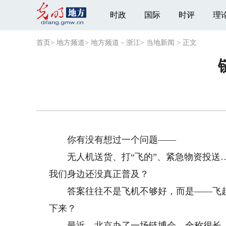
时政
国际
时评
理
首页
>
地方频道
>
地方频道－浙江
>
当地新闻
>
正文
你有没有想过一个问题——
无人机送货、打“飞的”、紧急物资投送…
我们身边还没真正普及？
答案往往不是飞机不够好，而是——飞起
下来？
最近，北京办了一场链博会。全称很长，叫