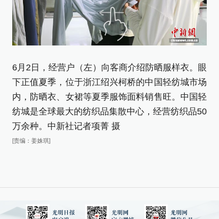
6
6月2日，经营户（左）向客商介绍防晒服样衣。眼
位
下正值夏季，位于浙江绍兴柯桥的中国轻纺城市场
女
内，防晒衣、女裙等夏季服饰面料销售旺。中国轻
大
纺城是全球最大的纺织品集散中心，经营纺织品50
社
万余种。中新社记者项菁 摄
[责
[责编：姜姝琪]