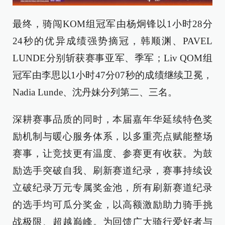
最终，骑闯KOM组冠军由杨炯锋以1小时28分
24秒的优异成绩强势摘冠，韩顺渊、PAVEL
LUNDE分别斩获赛事亚军、季军；Liv QOM组
冠军由李思以1小时47分07秒的成绩继续卫冕，
Nadia Lunde、沈丹妹分列第二、三名。
深耕赛事品质的同时，本届嘉年华延续特色奖
励机制与暖心服务体系，以多重亮点赋能整场
赛事，让竞技更有温度、参赛更有收获。为鼓
励选手突破自我、刷新赛道纪录，赛事持续设
立破纪录万元专属奖金池，所有刷新赛道纪录
的选手均可瓜分奖金，以高额激励助力骑手挑
战极限、超越巅峰。为回馈广大骑行爱好者与