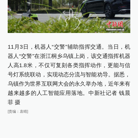
11月3日，机器人“交警”辅助指挥交通。当日，机
1
器人“交警”在浙江桐乡乌镇上岗，该交通指挥机器
当
人高1.8米，不仅可复刻各类指挥动作，更能与信
指
号灯系统联动，实现动态分流与智能劝导。据悉，
更
乌镇作为世界互联网大会的永久举办地，近年来有
导
越来越多的人工智能应用落地。中新社记者 钱晨
地
菲 摄
社
[责编：袁晴]
[责