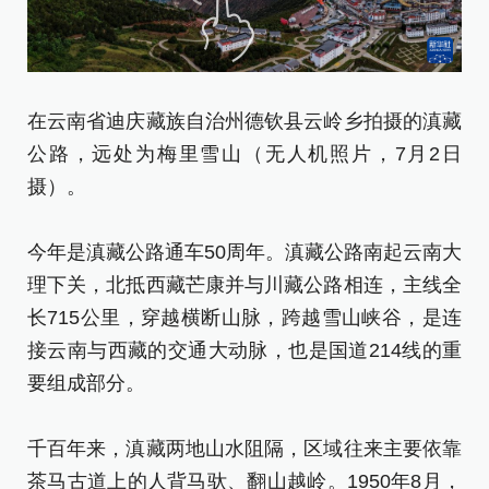
在云南省迪庆藏族自治州德钦县云岭乡拍摄的滇藏
从
公路，远处为梅里雪山（无人机照片，7月2日
日
摄）。
新
今年是滇藏公路通车50周年。滇藏公路南起云南大
[责
理下关，北抵西藏芒康并与川藏公路相连，主线全
长715公里，穿越横断山脉，跨越雪山峡谷，是连
接云南与西藏的交通大动脉，也是国道214线的重
要组成部分。
千百年来，滇藏两地山水阻隔，区域往来主要依靠
茶马古道上的人背马驮、翻山越岭。1950年8月，