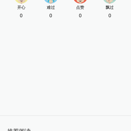
开心
难过
点赞
飘过
0
0
0
0