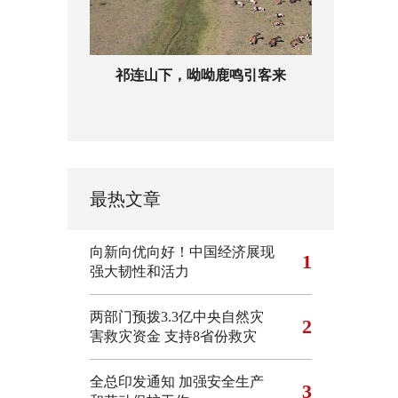
祁连山下，呦呦鹿鸣引客来
最热文章
向新向优向好！中国经济展现
1
强大韧性和活力
两部门预拨3.3亿中央自然灾
2
害救灾资金 支持8省份救灾
全总印发通知 加强安全生产
3