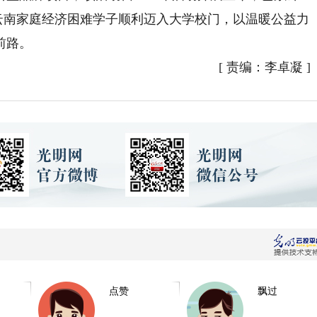
5名云南家庭经济困难学子顺利迈入大学校门，以温暖公益力
前路。
[
责编：李卓凝
]
点赞
飘过