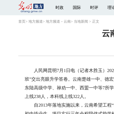
时政
国际
时评
理
首页
>
地方频道
>
地方频道－云南
>
当地新闻
>
正文
云
人民网昆明7月1日电（记者木胜玉）202
班”交出亮眼升学答卷。云南楚雄一中、德
东陆高级中学、禄劝一中、西盟一中等7所学
上线238人，本科线上线322人。
自2013年落地实施以来，云南希望工程
初中毕业生。项目实行三年全程陪伴式助学