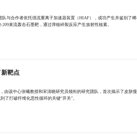
团队与合作者依托强流重离子加速器装置（HIAF），成功产生并鉴别了稀
的铋-209束流轰击石墨靶，通过弹核碎裂反应产生放射性核素。
了新靶点
，由该中心张曦教授和宋清晓研究员领衔的研究团队，首次揭示了皮肤慢
找到了打破纤维化恶性循环的关键“开关”。