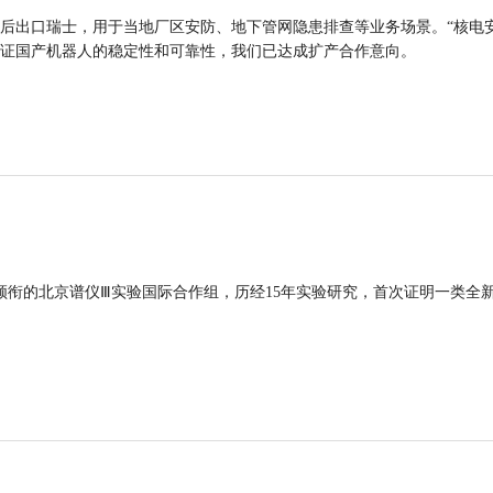
后出口瑞士，用于当地厂区安防、地下管网隐患排查等业务场景。“核电
证国产机器人的稳定性和可靠性，我们已达成扩产合作意向。
领衔的北京谱仪Ⅲ实验国际合作组，历经15年实验研究，首次证明一类全