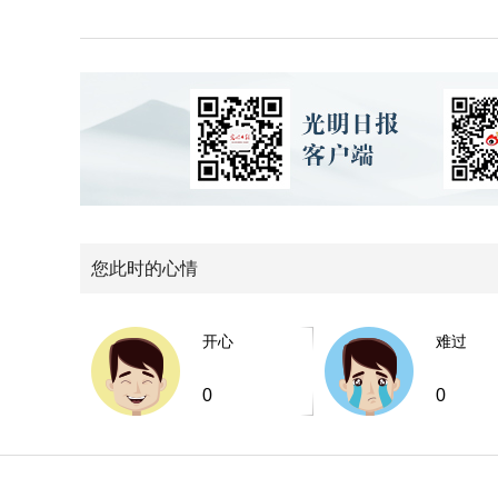
您此时的心情
开心
难过
0
0