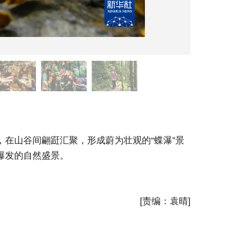
5月14
在山谷间翩跹汇聚，形成蔚为壮观的“蝶瀑”景
近日，云
爆发的自然盛景。
象。作为
新华社
[责编：袁晴]