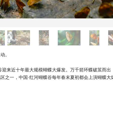
互动。
迎来近十年最大规模蝴蝶大爆发。万千箭环蝶破茧而出，
区之一，中国·红河蝴蝶谷每年春末夏初都会上演蝴蝶大