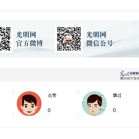
点赞
飘过
0
0