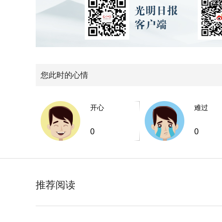
您此时的心情
开心
难过
0
0
推荐阅读