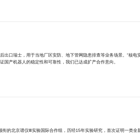
后出口瑞士，用于当地厂区安防、地下管网隐患排查等业务场景。“核电
证国产机器人的稳定性和可靠性，我们已达成扩产合作意向。
领衔的北京谱仪Ⅲ实验国际合作组，历经15年实验研究，首次证明一类全