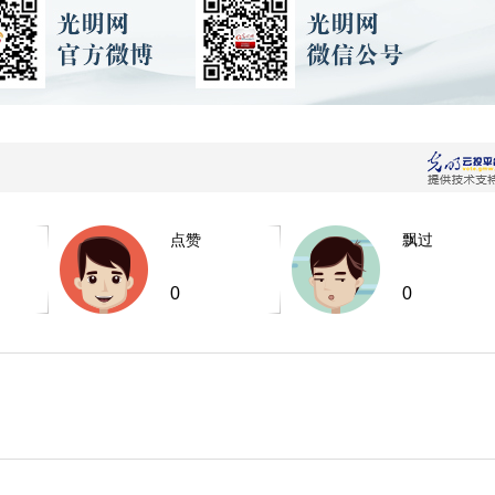
点赞
飘过
0
0