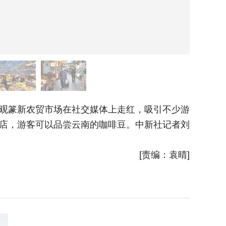
观篆新农贸市场在社交媒体上走红，吸引不少游
图为游
啡店，游客可以品尝云南的咖啡豆。中新社记者刘
[责编：袁晴]