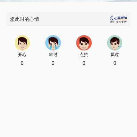
您此时的心情
开心
难过
点赞
飘过
0
0
0
0