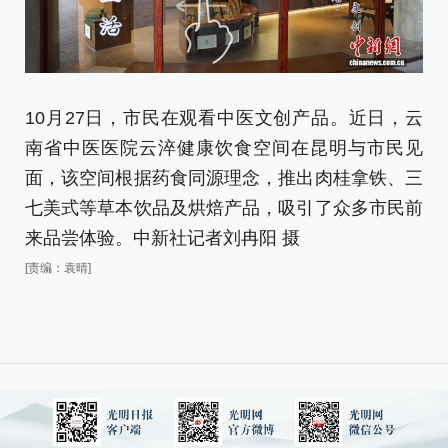
10月27日，市民在观看中医文创产品。近日，云
1
南省中医医院云淬健康饮食空间在昆明与市民见
刘
面，该空间根据药食同源理念，推出肉桂拿铁、三
[责
七美式等草本饮品及烘焙产品，吸引了众多市民前
来品尝体验。中新社记者刘冉阳 摄
[责编：袁晴]