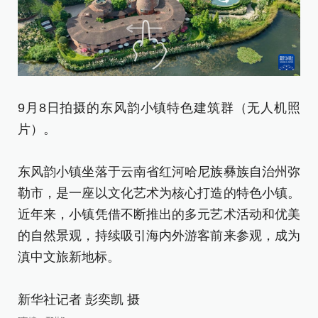
9月8日拍摄的东风韵小镇特色建筑群（无人机照
9
片）。
片
东风韵小镇坐落于云南省红河哈尼族彝族自治州弥
东
勒市，是一座以文化艺术为核心打造的特色小镇。
勒
近年来，小镇凭借不断推出的多元艺术活动和优美
近
的自然景观，持续吸引海内外游客前来参观，成为
的
滇中文旅新地标。
滇
新华社记者 彭奕凯 摄
新