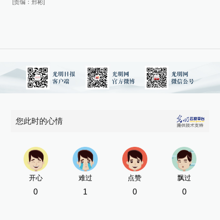
[责编：邢彬]
[责
您此时的心情
开心
难过
点赞
飘过
0
1
0
0