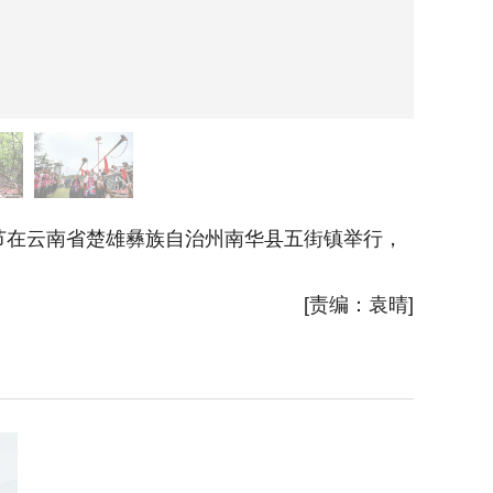
在云南省楚雄彝族自治州南华县五街镇举行，
8月7
行，菌农
[责编：袁晴]