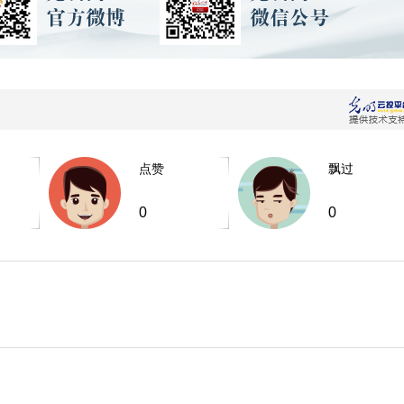
点赞
飘过
0
0