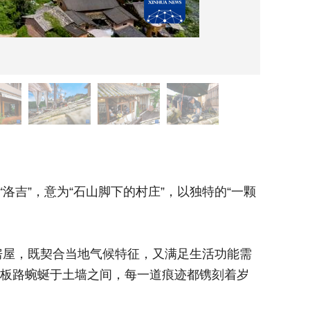
这是7月
吉”，意为“石山脚下的村庄”，以独特的“一颗
乐居村坐
印”式民
屋，既契合当地气候特征，又满足生活功能需
这种融
石板路蜿蜒于土墙之间，每一道痕迹都镌刻着岁
求。目前
月的沧桑