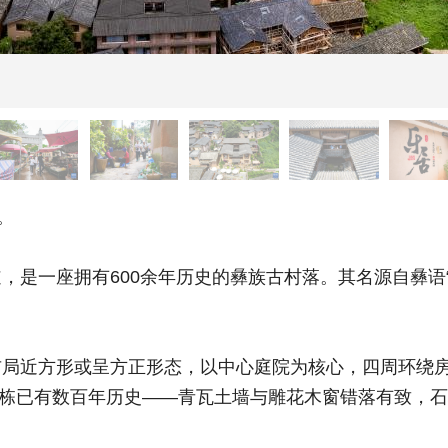
。
一座拥有600余年历史的彝族古村落。其名源自彝语“洛
近方形或呈方正形态，以中心庭院为核心，四周环绕房
中多栋已有数百年历史——青瓦土墙与雕花木窗错落有致，