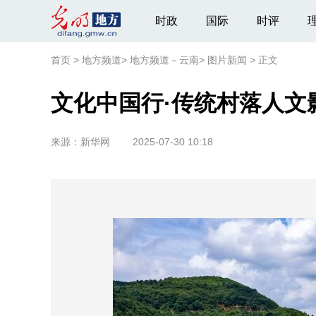
时政
国际
时评
首页
>
地方频道
>
地方频道－云南
>
图片新闻
>
正文
文化中国行·传统村落人文
来源：
新华网
2025-07-30 10:18