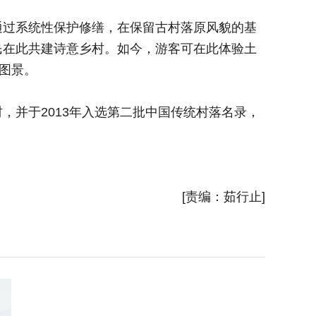
过系统性保护修缮，在保留古村落原风貌的基
作为多
民在此共建诗意乡村。如今，游客可在此体验土
础上，引
图景。
窑烤面包
并于2013年入选第二批中国传统村落名录，
凭借深
成为传统
新华社
[责编：茹行止]