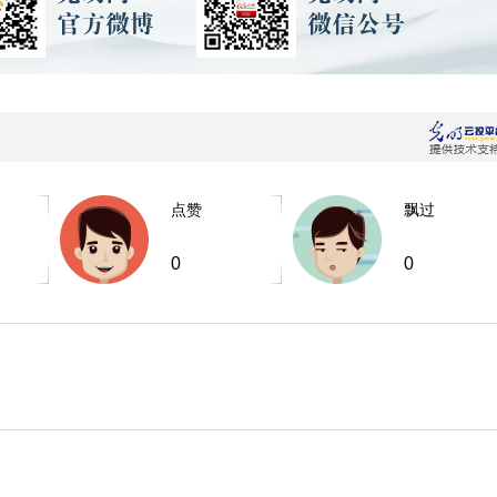
点赞
飘过
0
0