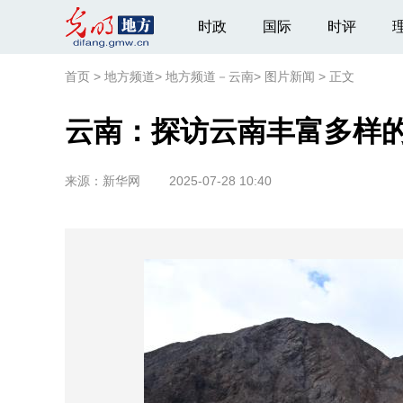
时政
国际
时评
首页
>
地方频道
>
地方频道－云南
>
图片新闻
>
正文
云南：探访云南丰富多样
来源：
新华网
2025-07-28 10:40