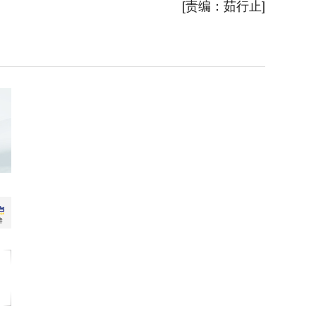
[责编：茹行止]