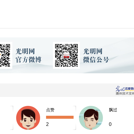
点赞
飘过
2
0