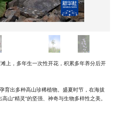
石滩上，多年生一次性开花，积累多年养分后开
7月2
贵。
孕育出多种高山珍稀植物。盛夏时节，在海拔
素有“
出高山“精灵”的坚强、神奇与生物多样性之美。
4000
这些高山
新华社