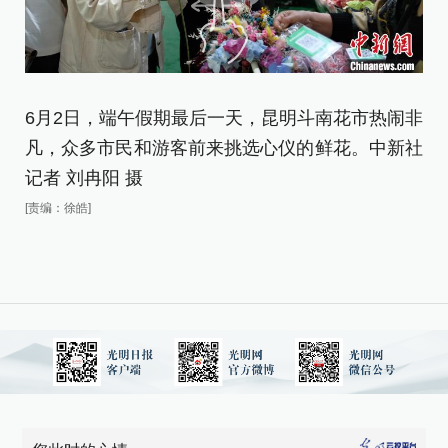
6月2日，端午假期最后一天，昆明斗南花市热闹非
6
凡，众多市民和游客前来挑选心仪的鲜花。中新社
凡
记者 刘冉阳 摄
记
[责编：徐皓]
[责