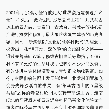
2001年，沙溪寺登街被列入“世界濒危建筑遗产名
2
录”，不久后，政府启动“沙溪复兴工程”，对茶马古
录
道上的四方街、古寨门、古戏台、兴教寺等核心遗
道
产进行抢救性修复，最大限度恢复古建筑的历史真
产
容。同时，沙溪镇以“文化赋能乡村振兴”为理念，
容
探索出一条“轻开发、深体验”的文旅融合之路——
探
通过完善基础设施，修缮古旧建筑等举措，不仅让
通
村民有了更好的生活环境，也吸引不少外商投资，
村
有效促进村集体经济发展，带动群众增收致富。如
有
今，村民们纷纷跟上发展的浪潮：北龙村闲置粮仓
今
变身先锋沙溪白族书局，有“茶马古道上的五星级
变
马店”之称的寺登村欧阳大院转型非遗工坊，走南
马
闯北的马帮后人杨四云返乡办起马帮文化体验馆向
闯
游客讲解茶马古道历史，石宝山歌会国家级非遗传
游