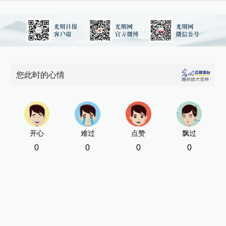
您此时的心情
开心
难过
点赞
飘过
0
0
0
0