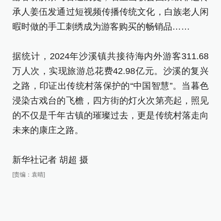
承人姜伍发通过短视频传播传统文化，白族老人闲
承
暇时做的手工刺绣成为游客购买的畅销品……
暇
据统计，2024年沙溪镇共接待海内外游客311.68
据
万人次，实现旅游总花费42.98亿元。沙溪的复兴
万
之路，印证出传统村落保护的“中国智慧”。当暮色
之
浸染古戏台的飞檐，四方街的灯火次第亮起，照见
浸
的不仅是千年古镇的璀璨过去，更是传统村落走向
的
未来的康庄之路。
未
新华社记者 胡超 摄
新
[责编：袁晴]
[责