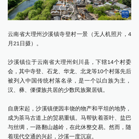
云南省大理州沙溪镇寺登村一景（无人机照片，4
云
月21日摄）。
月
沙溪镇位于云南省大理州剑川县，下辖14个村委
沙
会，其中寺登、石龙、华龙、北龙等10个村落先后
会
被列入中国传统村落名录，是一个以白族为主，
被
汉、彝、傈僳族共居的少数民族聚居镇。
汉
自唐宋起，沙溪镇便因丰饶的物产和平坦的地势，
自
成为茶马古道上的贸易重镇。马帮驮着茶叶、盐巴
成
与丝绸，一路翻山越岭，在此休整交易。然而，随
与
着现代交通的兴起，沙溪一度沉寂。
着