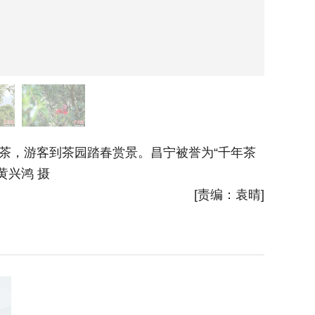
茶，游客到茶园踏春赏景。昌宁被誉为“千年茶
3月31
者黄兴鸿 摄
截至目前
[责编：袁晴]