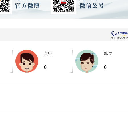
点赞
飘过
0
0