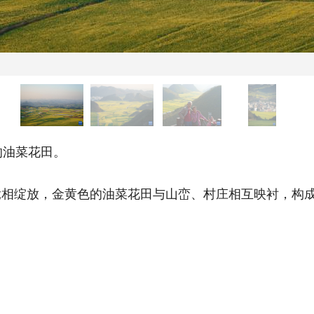
油菜花田。
绽放，金黄色的油菜花田与山峦、村庄相互映衬，构成