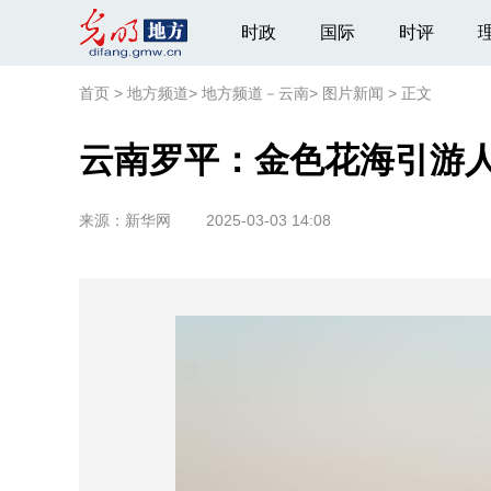
时政
国际
时评
首页
>
地方频道
>
地方频道－云南
>
图片新闻
>
正文
云南罗平：金色花海引游
来源：
新华网
2025-03-03 14:08