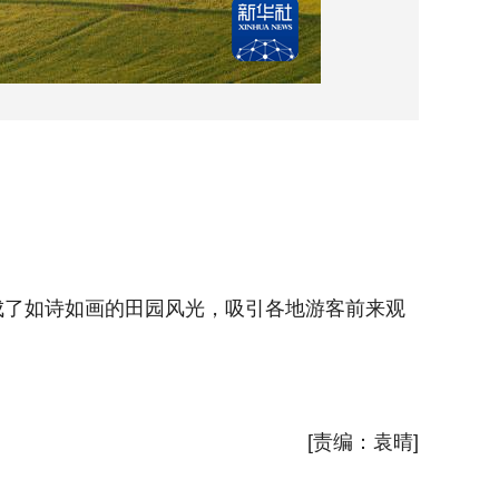
这是3
了如诗如画的田园风光，吸引各地游客前来观
近日，
花赏景。
新华社
[责编：袁晴]