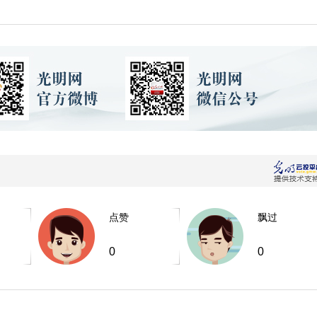
点赞
飘过
0
0