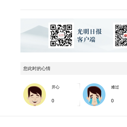
您此时的心情
开心
难过
0
0