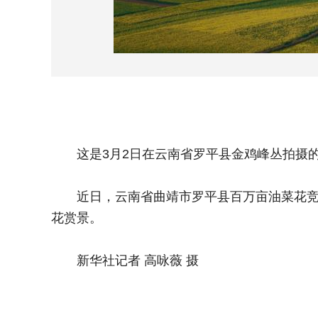
这是3月2日在云南省罗平县金鸡峰丛拍摄的
近日，云南省曲靖市罗平县百万亩油菜花竞相
花赏景。
新华社记者 高咏薇 摄