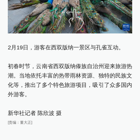
2月19日，游客在西双版纳一景区与孔雀互动。
2
初春时节，云南省西双版纳傣族自治州迎来旅游热
初
潮。当地依托丰富的热带雨林资源、独特的民族文
潮
化等，推出了多个特色旅游项目，吸引了众多国内
化
外游客。
外
新华社记者 陈欣波 摄
新
[责编：董大正]
[责