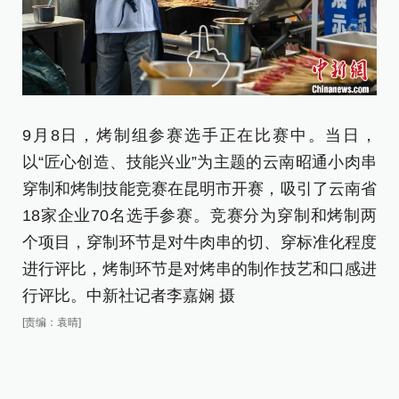
9月8日，烤制组参赛选手正在比赛中。当日，
9
以“匠心创造、技能兴业”为主题的云南昭通小肉串
票
穿制和烤制技能竞赛在昆明市开赛，吸引了云南省
[责
18家企业70名选手参赛。竞赛分为穿制和烤制两
个项目，穿制环节是对牛肉串的切、穿标准化程度
进行评比，烤制环节是对烤串的制作技艺和口感进
行评比。中新社记者李嘉娴 摄
[责编：袁晴]