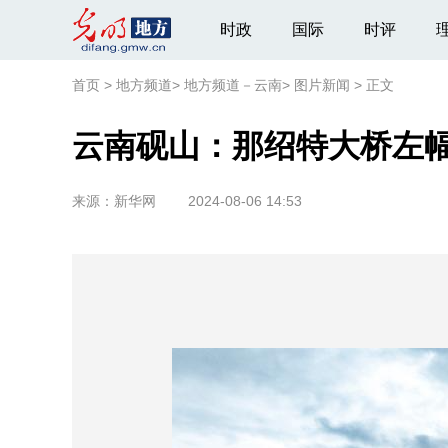
时政
国际
时评
首页
>
地方频道
>
地方频道－云南
>
图片新闻
>
正文
云南砚山：那绍特大桥左
来源：
新华网
2024-08-06 14:53