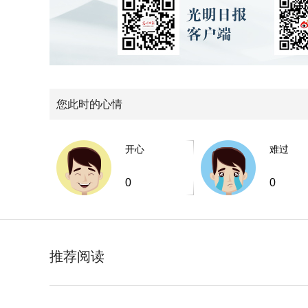
您此时的心情
开心
难过
0
0
推荐阅读