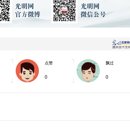
点赞
飘过
0
0