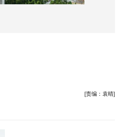
8月5
新华社
[责编：袁晴]