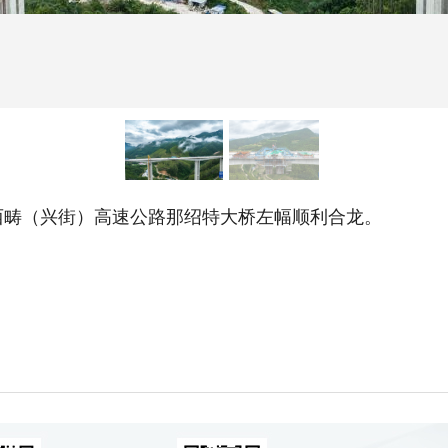
畴（兴街）高速公路那绍特大桥左幅顺利合龙。