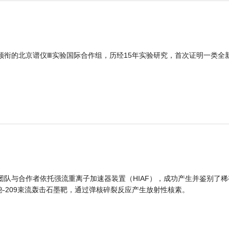
领衔的北京谱仪Ⅲ实验国际合作组，历经15年实验研究，首次证明一类全
团队与合作者依托强流重离子加速器装置（HIAF），成功产生并鉴别了稀
的铋-209束流轰击石墨靶，通过弹核碎裂反应产生放射性核素。