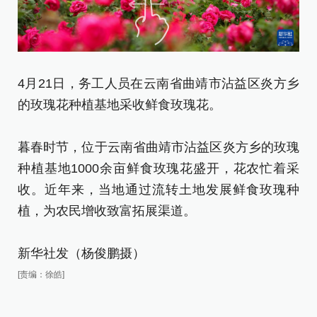
4月21日，务工人员在云南省曲靖市沾益区炎方乡
4
的玫瑰花种植基地采收鲜食玫瑰花。
的
暮春时节，位于云南省曲靖市沾益区炎方乡的玫瑰
暮
种植基地1000余亩鲜食玫瑰花盛开，花农忙着采
种
收。近年来，当地通过流转土地发展鲜食玫瑰种
收
植，为农民增收致富拓展渠道。
植
新华社发（杨俊鹏摄）
新
[责编：徐皓]
[责