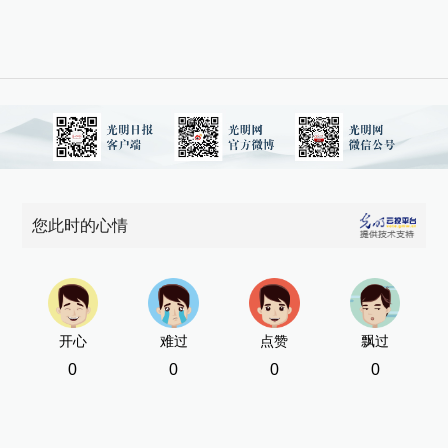
您此时的心情
开心
难过
点赞
飘过
0
0
0
0