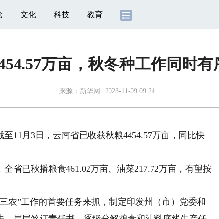
论
文化
科技
教育
454.57万亩，秋冬种工作同时
来源：
新华网
2023-11-09 09:24
1月3日，云南省已收获秋粮4454.57万亩，同比快
秋播粮食461.02万亩、油菜217.72万亩，有望按
农”工作的首要任务来抓，制定印发州（市）党委和
法，层层签订责任书，逐级分解粮食和油料底线生产任