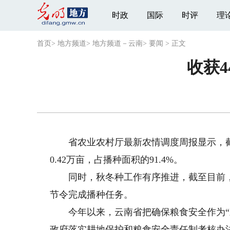
时政
国际
时评
理
首页
>
地方频道
>
地方频道－云南
>
要闻
>
正文
收获4
省农业农村厅最新农情调度周报显示，截至1
0.42万亩，占播种面积的91.4%。
同时，秋冬种工作有序推进，截至目前，全省已
节令完成播种任务。
今年以来，云南省把确保粮食安全作为“三
政府落实耕地保护和粮食安全责任制考核办