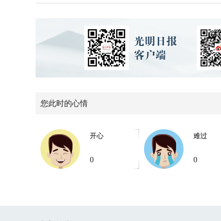
您此时的心情
开心
难过
0
0