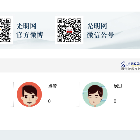
点赞
飘过
0
0